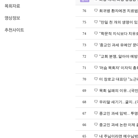
희귀병 환자에겐 치료법 
76
"만일 천 개의 생명이 있다면
75
"학문적 지식보다 치유로 인
74
'종교인 과세 유예안' 문대
73
"교회 분쟁, 알아야 예방하죠
72
'머슴 목회자' 이자익 총회
71
미 장로교 대표단 "노근리 
70
목회 실패의 이유...(국민일
69
우리말 새기기...굴지...(
68
종교인 과세 임박... 투명
67
종교인 과세 논란 이제 끝내
66
내 주님이라면 예수님밖에 더
65