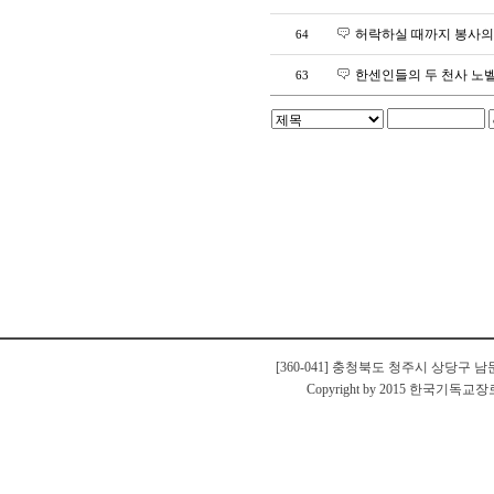
허락하실 때까지 봉사의 사
64
한센인들의 두 천사 노벨평
63
[360-041] 충청북도 청주시 상당구 남문로
Copyright by 2015 한국기독교장로회 충