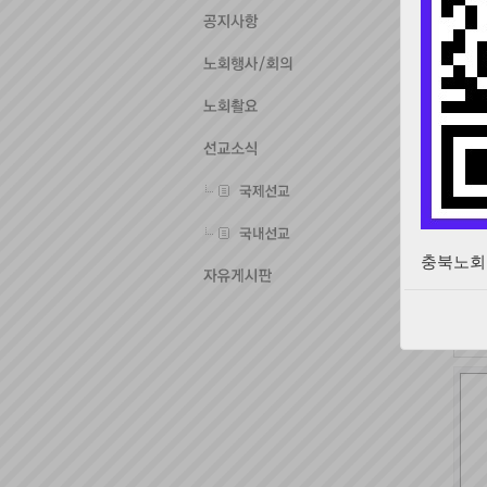
교
이전
교
충북노회 