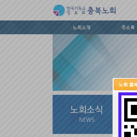
노회 홈
교